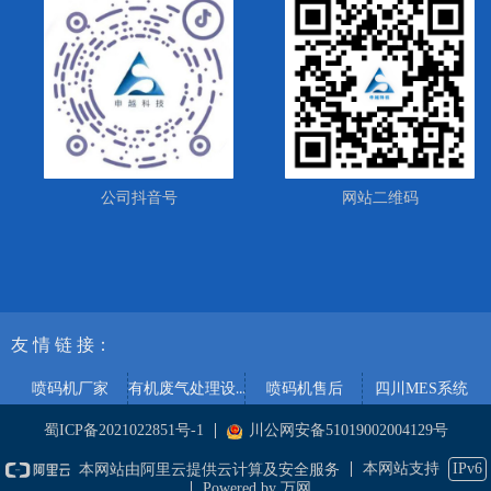
公司抖音号
网站二维码
友 情
链 接：
有机废气处理设备
喷码机厂家
喷码机售后
四川MES系统
蜀ICP备2021022851号-1
川公网安备51019002004129号
本网站支持
IPv6
本网站由阿里云提供云计算及安全服务
Powered by 万网