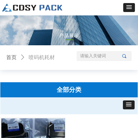
喷码机耗材
끠
首页
ꄲ
全部分类