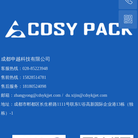
ꀥ
18180524098
客服微信
成都申越科技有限公司
客服热线：028-85223948
售前热线：15828514781
售后服务：18180524098
邮箱：zhangyong@cdsykjjet.com / du.xijin@cdsykjjet.com
地址：成都市郫都区长生桥路1111号联东U谷高新国际企业港13栋（独
栋）-1