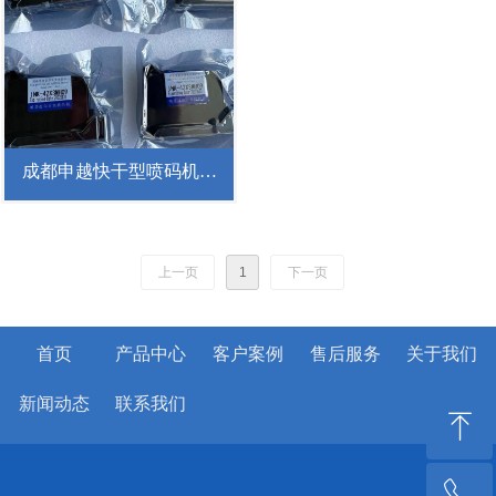
成都申越快干型喷码机溶
剂打码机墨块墨水
上一页
1
下一页
首页
产品中心
客户案例
售后服务
关于我们
新闻动态
联系我们
ꁸ
ꂅ
回到顶部