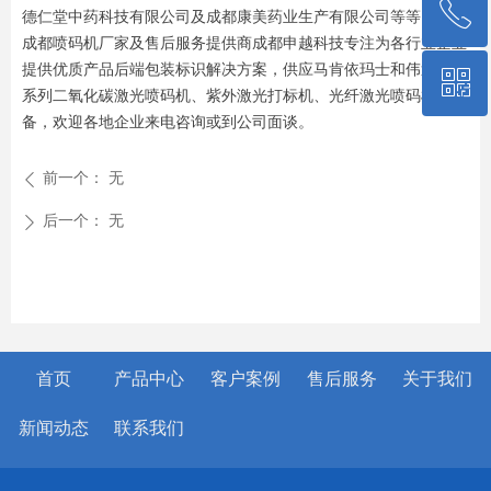
ꂅ
回到顶部
德仁堂中药科技有限公司及成都康美药业生产有限公司等等。
成都喷码机厂家及售后服务提供商成都申越科技专注为各行业企业
提供优质产品后端包装标识解决方案，供应马肯依玛士和伟迪捷全
ꀥ
18180524098
系列二氧化碳激光喷码机、紫外激光打标机、光纤激光喷码机等设
备，欢迎各地企业来电咨询或到公司面谈。
客服微信
前一个：
无
ꄴ
后一个：
无
ꄲ
首页
产品中心
客户案例
售后服务
关于我们
新闻动态
联系我们