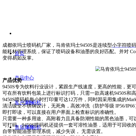
成都依玛士喷码机厂家，马肯依玛士9450S是连续型
小字符喷
能耗材管理系统，保证了喷码设备和油墨的良好匹配。并对 C
首页
变得易如反掌。
产品中心
产品优势
9450S专为饮料行业设计，紧跟生产线速度，更高的性能，更
可在所有饮料包装上进行标识打码，只需一款高速机9450S
9450S喷码机每小时打印量可达12万件，同时因采用集成的Mar
客户案例
喷码机
清洁级全不锈钢设计，无死角，高效冲洗（防护等级 IP56/
即打即读，可以直接在用户界面上检查标识的准确性。
只需要一种多用途、高附着力且具备防潮性能的黑色油墨，可
可打码。9450S喷码机还提供一套可溶性油墨，适用于可回收
售后服务
贴标机
自带智能油墨管理系统，减少失误， 无需设置。