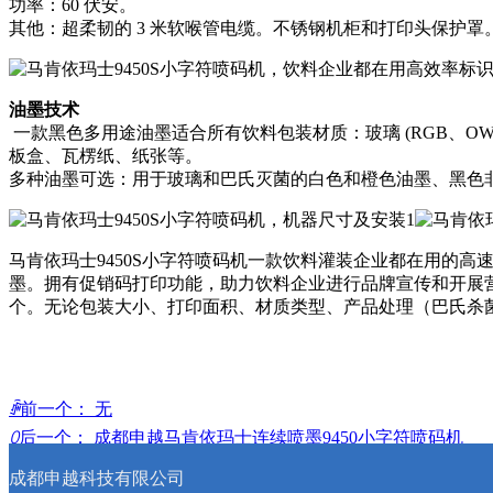
功率：60 伏安。
其他：超柔韧的 3 米软喉管电缆。不锈钢机柜和打印头保护罩
油墨技术
一款黑色多用途油墨适合所有饮料包装材质：玻璃 (RGB、OW
板盒、瓦楞纸、纸张等。
多种油墨可选：用于玻璃和巴氏灭菌的白色和橙色油墨、黑色非
马肯依玛士9450S小字符喷码机一款饮料灌装企业都在用的
墨。拥有促销码打印功能，助力饮料企业进行品牌宣传和开展营销
个。无论包装大小、打印面积、材质类型、产品处理（巴氏杀
ꄴ
前一个：
无
ꄲ
后一个：
成都申越马肯依玛士连续喷墨9450小字符喷码机
成都申越科技有限公司