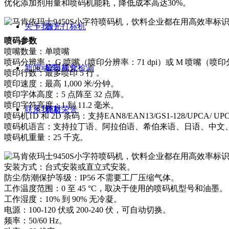
优化添加剂用量和喷码机能耗，降低成本高达30%。
关于我们
激光打标机
喷码参数
喷嘴数量：单喷嘴
喷码分辨率： G 喷嘴（喷印分辨率：71 dpi）或 M 喷嘴（喷印分
新闻动态
机器视觉检测
公司简介
喷印行数：最多喷印 5 行 。
喷印速度：最高 1,000 米/分钟。
喷印字体高度：5 点阵至 32 点阵。
喷印字符高度：1 到 11.2 毫米。
联系我们
耗材
资质荣誉
喷码机1D 和 2D 条码：支持EAN8/EAN13/GS1-128/UPCA/ UP
喷码机语言：支持拉丁语、阿拉伯语、希伯来语、日语、中文
喷码机重量：25 千克。
安装方式：台式安装或直立式安装。
防尘/防潮保护等级：IP56 不需要工厂压缩气体。
工作温度范围：0 至 45 °C，取决于使用的喷码机型号和油墨。
工作湿度：10% 到 90% 无冷凝。
电源：100-120 伏或 200-240 伏，可自动切换。
频率：50/60 Hz。