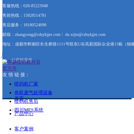
成都申越马肯依玛士9450S小
客服热线：028-85223948
专为饮料行业设计的打码机
售前热线：15828514781
售后服务：18180524098
邮箱：zhangyong@cdsykjjet.com / du.xijin@cdsykjjet.com
首页
ꄲ
产品中心
地址：成都市郫都区长生桥路1111号联东U谷高新国际企业港13栋（独栋
公司抖音号
马肯依玛士9450S小字符喷码机2
넳
넲
友 情
链 接：
喷码机厂家
有机废气处理设备
首页
喷码机售后
四川MES系统
网站二维码
产品中心
客户案例